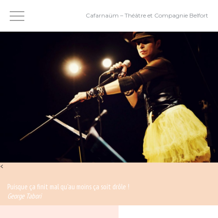
Cafarnaüm – Théâtre et Compagnie Belfort
<
Puisque ça finit mal qu'au moins ça soit drôle !
George Tabori