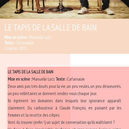
LE TAPIS DE LA SALLE DE BAIN
Mise en scène :
Manuelle Lotz
Texte :
Cafarnaüm
Création 2023
LE TAPIS DE LA SALLE DE BAIN
Mise en scène :
Manuelle Lotz
Texte :
Cafarnaüm
Deux amis pas très doués pour la vie, un peu veules, un peu désoeuvrés,
un peu velléitaires se donnent rendez-vous chaque jour.
Ils égrènent les domaines dans lesquels leur ignorance apparaît
clairement. Du carburateur à Claude François, en passant par les
femmes et la recette des crêpes.
Vont-ils trouver (enfin !) un sujet de conversation qu’ils maîtrisent ?